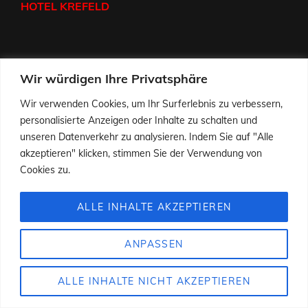
HOTEL KREFELD
Wir würdigen Ihre Privatsphäre
COPYRIGHT © 2026
TONHUNTER
|
DATENSCHUTZERKLÄRUNG UND IMPRESSUM
|
ROCK
Wir verwenden Cookies, um Ihr Surferlebnis zu verbessern,
BAND BY
CATCH THEMES
personalisierte Anzeigen oder Inhalte zu schalten und
unseren Datenverkehr zu analysieren. Indem Sie auf "Alle
akzeptieren" klicken, stimmen Sie der Verwendung von
Cookies zu.
ALLE INHALTE AKZEPTIEREN
ANPASSEN
ALLE INHALTE NICHT AKZEPTIEREN